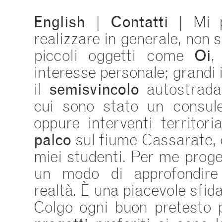
English
|
Contatti
| Mi p
realizzare in generale, non s
piccoli oggetti come
Oi
,
interesse personale; grandi
il
semisvincolo
autostradal
cui sono stato un consule
oppure interventi territori
palco
sul fiume Cassarate, 
miei studenti. Per me proge
un modo di approfondire
realtà. È una piacevole sfid
Colgo ogni buon pretesto pe