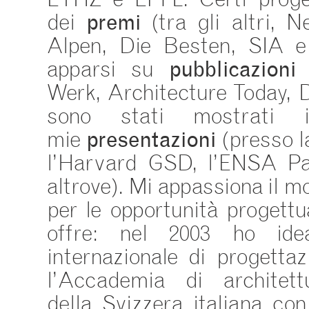
ETHZ e EPFL. Certi proge
dei
premi
(tra gli altri, 
Alpen, Die Besten, SIA e
apparsi su
pubblicazioni
(
Werk, Architecture Today,
sono stati mostrati 
mie
presentazioni
(presso l
l’Harvard GSD, l’ENSA Pa
altrove). Mi appassiona il m
per le opportunità progettu
offre: nel 2003 ho idea
internazionale di progetta
l’Accademia di architettu
della Svizzera italiana co