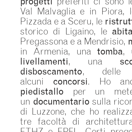
progetti
preferiti ci sono 
Val Malvaglia e in Piora,
Pizzada e a Sceru, le
ristru
storico di Ligaino, le
abit
Pregassona e a Mendrisio,
in Armenia, una
tomba
,
livellamenti
, una
sc
disboscamento
, dell
alcuni
concorsi
. Ho anc
piedistallo
per un meteo
un
documentario
sulla rico
di Luzzone, che ho realizz
tre facoltà di architettu